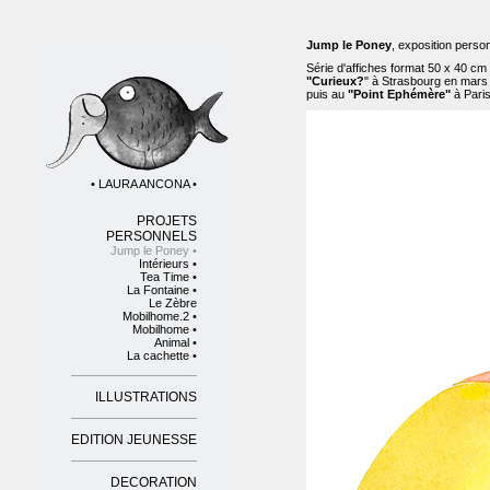
Jump le Poney
, exposition perso
Série d'affiches format 50 x 40 c
"Curieux?
" à Strasbourg en mars
puis au
"Point Ephémère"
à Paris
• LAURA ANCONA •
PROJETS
PERSONNELS
Jump le Poney •
Intérieurs •
Tea Time •
La Fontaine •
Le Zèbre
Mobilhome.2 •
Mobilhome •
Animal •
La cachette •
ILLUSTRATIONS
EDITION JEUNESSE
DECORATION